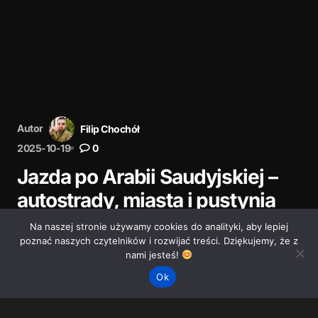
Autor
Filip Chochół
2025-10-19
0
Jazda po Arabii Saudyjskiej –
autostrady, miasta i pustynia
Na naszej stronie używamy cookies do analityki, aby lepiej
Podróżowanie po Arabii Saudyjskiej to przede
poznać naszych czytelników i rozwijać treści. Dziękujemy, że z
wszystkim autostrady i szerokie arterie. Sprawdź, jak
nami jesteś!
wyglądają drogi i zachowanie kierowców.
Ok