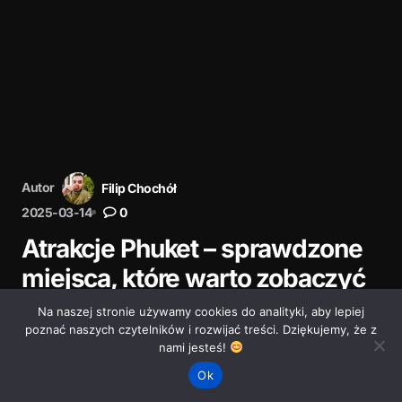
Autor
Filip Chochół
2025-03-14
0
Atrakcje Phuket – sprawdzone
miejsca, które warto zobaczyć
Na naszej stronie używamy cookies do analityki, aby lepiej
Phuket to nie tylko plaże i komercja. Odkryj miejsca,
poznać naszych czytelników i rozwijać treści. Dziękujemy, że z
które wciąż mają klimat – od punktów widokowych po
nami jesteś!
świątynie i lokalne targi. Sprawdź, co warto zobaczyć.
Ok