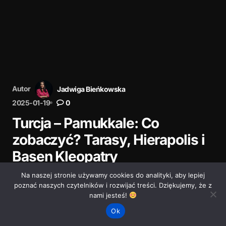
Autor
Jadwiga Bieńkowska
2025-01-19
0
Turcja – Pamukkale: Co
zobaczyć? Tarasy, Hierapolis i
Basen Kleopatry
Na naszej stronie używamy cookies do analityki, aby lepiej
Poznaj Pamukkale – białe tarasy, starożytne Hierapolis.
poznać naszych czytelników i rozwijać treści. Dziękujemy, że z
Sprawdź, co warto zobaczyć, jak zaplanować
nami jesteś!
zwiedzanie i gdzie znaleźć mniej zatłoczone miejsca.
Ok