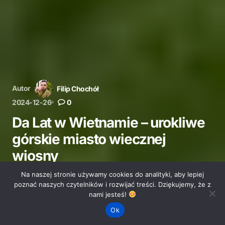
Autor
Filip Chochół
2024-12-26
0
Da Lat w Wietnamie – urokliwe
górskie miasto wiecznej
wiosny
Na naszej stronie używamy cookies do analityki, aby lepiej
Odkryj Da Lat w Wietnamie – miasto w górach, słynące
poznać naszych czytelników i rozwijać treści. Dziękujemy, że z
z chłodnego klimatu, pięknych krajobrazów. Sprawdź,
nami jesteś!
jak tu dotrzeć i co warto wiedzieć przed podróżą.
Ok