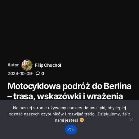
Autor
Filip Chochół
2024-10-09
0
Motocyklowa podróż do Berlina
– trasa, wskazówki i wrażenia
Na naszej stronie używamy cookies do analityki, aby lepiej
Odkryj naszą motocyklową podróż do Berlina – trasa,
poznać naszych czytelników i rozwijać treści. Dziękujemy, że z
wrażenia i praktyczne wskazówki dla motocyklistów
nami jesteś!
planujących wyjazd do stolicy Niemiec.
Ok