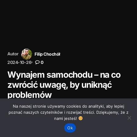
Autor
Filip Chochół
2024-10-26
0
Wynajem samochodu – na co
zwrócić uwagę, by uniknąć
problemów
Na naszej stronie używamy cookies do analityki, aby lepiej
Dowiedz się, na co uważać przy wynajmie samochodu
poznać naszych czytelników i rozwijać treści. Dziękujemy, że z
w kraju i za granicą. Sprawdzone wskazówki, które
nami jesteś!
oszczędzą Ci stresu i pieniędzy.
Ok