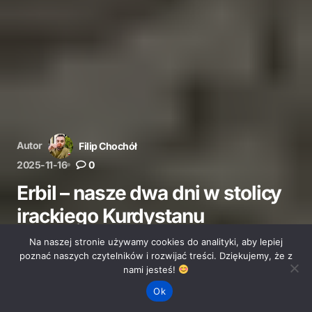
Autor
Filip Chochół
2025-11-16
0
Erbil – nasze dwa dni w stolicy
irackiego Kurdystanu
Na naszej stronie używamy cookies do analityki, aby lepiej
Krótka wizyta w Erbilu, stolicy irackiego Kurdystanu.
poznać naszych czytelników i rozwijać treści. Dziękujemy, że z
Dwa dni pobytu w mieście i kilka obserwacji z podróży
nami jesteś!
w stronę południa Iraku.
Ok