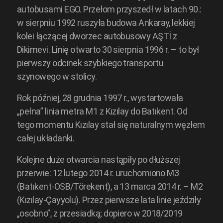
autobusami EGO. Przełom przyszedł w latach 90.:
w sierpniu 1992 ruszyła budowa Ankaray, lekkiej
kolei łączącej dworzec autobusowy AŞTİ z
Dikimevi. Linię otwarto 30 sierpnia 1996 r. – to był
pierwszy odcinek szybkiego transportu
szynowego w stolicy.
Rok później, 28 grudnia 1997 r., wystartowała
„pełna” linia metra M1 z Kızılay do Batıkent. Od
tego momentu Kızılay stał się naturalnym węzłem
całej układanki.
Kolejne duże otwarcia nastąpiły po dłuższej
przerwie: 12 lutego 2014 r. uruchomiono M3
(Batıkent-OSB/Törekent), a 13 marca 2014 r. – M2
(Kızılay-Çayyolu). Przez pierwsze lata linie jeździły
„osobno”, z przesiadką; dopiero w 2018/2019